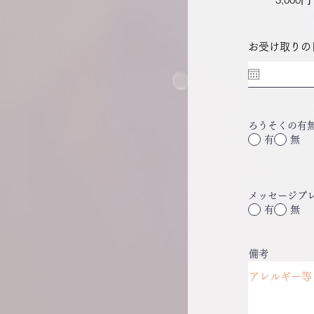
お受け取りの
ろうそくの有
有
無
メッセージプ
有
無
備考