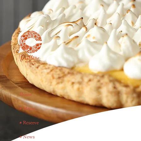
Home
◉ Menu
◉ Reserve
◉ News