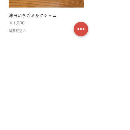
津田いちごミルクジャム
価格
￥1,000
消費税込み
​営業時間：
12:00〜16:00(LO 15:00)
18:00〜21:00(LO 20:00)
不定休
※営業時間・定休日は予告なく変更になる場合があります。
ご来店前に店舗へ直接お問い合わせください。
広島県廿日市市宮島町681-2
TEL：082-930-9660