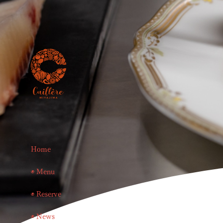
Home
◉ Menu
◉ Reserve
◉ News